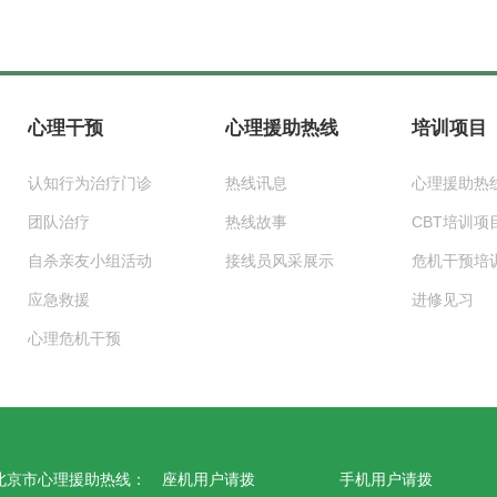
心理干预
心理援助热线
培训项目
认知行为治疗门诊
热线讯息
心理援助热
团队治疗
热线故事
CBT培训项
自杀亲友小组活动
接线员风采展示
危机干预培
应急救援
进修见习
心理危机干预
北京市心理援助热线：
座机用户请拨
手机用户请拨