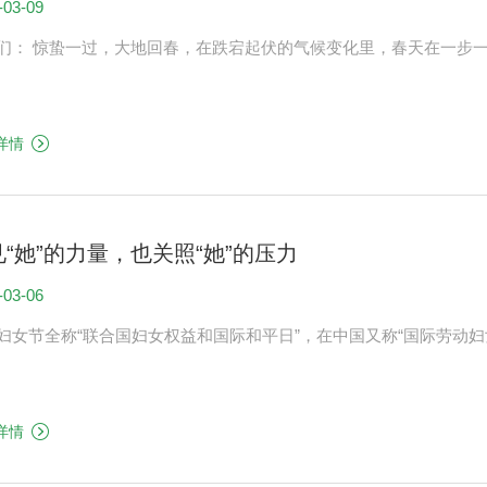
-03-09
亲友们： 惊蛰一过，大地回春，在跌宕起伏的气候变化里，春天在一
详情
见“她”的力量，也关照“她”的压力
-03-06
际妇女节全称“联合国妇女权益和国际和平日”，在中国又称“国际劳动妇
详情