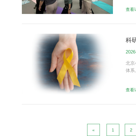
查看
科研
2026
果
北京
体系
查看
«
1
2