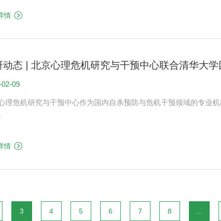
详情
动态 | 北京心理危机研究与干预中心联合清华大学团队在
-02-09
：推动校园自杀预防科学化与系统化
心理危机研究与干预中心作为国内自杀预防与危机干预领域的专业机
。
详情
3
4
5
6
7
8
...