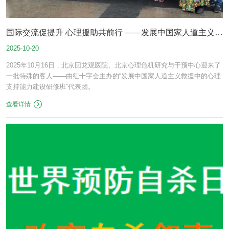
国际交流促提升 心理援助共前行 ——发展中国家人道主义救
2025-10-20
援心理支持能力建设研修班访问北京回龙观医院
2025年10月16日，北京回龙观医院、北京心理危机研究与干预中心迎来了
一批特殊的客人——由红十字会主办的“发展中国家人道主义救援中的心理
支持能力建设研修班”代表团。
查看详情