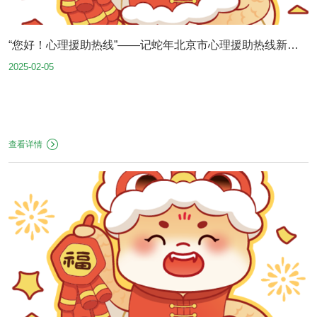
“您好！心理援助热线”——记蛇年北京市心理援助热线新春
2025-02-05
值守（连载3）
查看详情