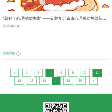
“您好！心理援助热线” ——记蛇年北京市心理援助热线新春
2025-02-04
值守（连载2）
查看详情
«
1
2
...
8
9
10
11
12
13
14
...
52
53
»