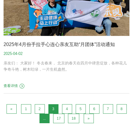
2025年4月份手拉手心连心亲友互助“月团体”活动通知
2025-04-02
亲友们： 大家好！ 冬去春来， 北京的春天在四月中肆意绽放，各种花儿
争奇斗艳，树木吐绿，一片生机盎然。
查看详情
«
1
2
3
4
5
6
7
8
...
17
18
»