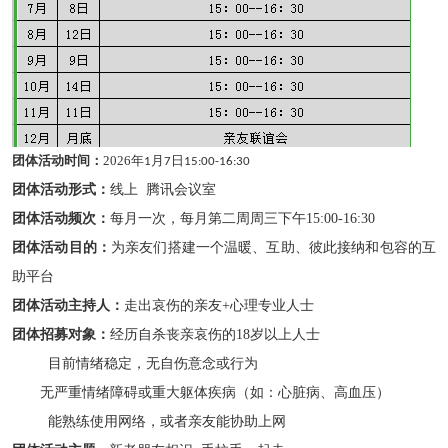
团体活动时间：
2026
年
月
日
1
7
15:00-16:30
团体活动形式：
线上
腾讯会议室
团体活动频次：
每月一次，每月第二周周三下午
15:00-16:30
团体活动目的：
为亲友们搭建一个温暖、互助、彼此接纳和包容的互
助平台
团体活动主持人：
走出哀伤的亲友
+
心理专业人士
团体招募对象：
经历自杀丧亲哀伤的
18
岁以上人士
目前情绪稳定，无自伤意念或行为
无严重情绪障碍或重大躯体疾病（如：心脏病、高血压）
能熟练使用网络，或者亲友能协助上网