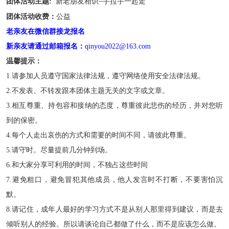
团体活动主题
:
新老朋友相识
手拉手一起走
--
团体活动收费：
公益
老亲友在微信群接龙报名
新亲友请通过邮箱报名：
qinyou2022@163.com
温馨提示：
1.
请参加人员遵守国家法律法规，遵守网络使用安全法律法规。
2.
不发表、不转发跟本团体主题无关的文字或文章。
3.
相互尊重、持包容和接纳的态度，尊重彼此悲伤的经历，并对您听
到的保密。
4.
每个人走出哀伤的方式和需要的时间不同，请彼此尊重。
5.
请守时。尽量提前几分钟到场。
6.
和大家分享可利用的时间，不独占这些时间
7.
避免粗口，避免冒犯其他成员，他人发言时不打断，不要害怕沉
默。
8.
请记住，成年人最好的学习方式不是从别人那里得到建议，而是去
倾听别人的经验。所以请谈论自己都做了什么，而不是应该怎么做。