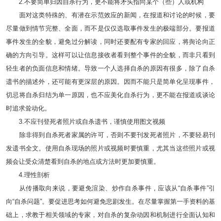
2.不要简单归因自杀行为，更不能将矛头指向某个（些）人或机构
面对这类特殊的、有潜在示范效应的新闻，在报道和讨论的时候，要
尽量做到情节完整、全面，而不是仅仅选取事件发生的极端部分。要报道
事件发生的全貌，避免过分解读，同时还要配有专家的回应，将舆论向正
确的方向引导。这样可以让信息接收者看到整个事件的全貌，而非只看到
轻生者的负面信息和情绪。导致一个人选择自杀的原因有很多，除了自杀
遗书的描述外，还可能有更深层的原因。因而不能只是简单化呈现事件，
切忌将自杀归结为单一原因，也不应美化自杀行为，更不能在报道或谈论
时追求耸动化。
3.不应刊登死者照片或自杀遗书，谨慎使用图文视频
除非得到自杀死者家属的许可，否则不要刊发死者照片，不要轻易刊
发遗书全文。使用自杀现场的照片或视频时要慎重，尤其当这些照片或视
频会让受众清楚看到自杀的地点或方法时更加要慎重。
4.理性剖析
从传播取向来说，要避免渲染、炒作自杀事件，应该从“自杀事件”引
向“自杀问题”。要促进思考如何避免悲剧发生。在尽量掌握第一手资料的基
础上，求教于相关领域的专家，对自杀的复杂动因和机制进行全面认知和