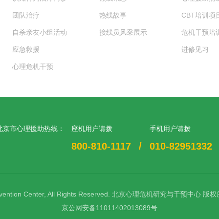
团队治疗
热线故事
CBT培训项
自杀亲友小组活动
接线员风采展示
危机干预培
应急救援
进修见习
心理危机干预
北京市心理援助热线：
座机用户请拨
手机用户请拨
800-810-1117
/
010-82951332
vention Center,
All Rights Reserved.
北京心理危机研究与干预中心
版权
京公网安备11011402013089号