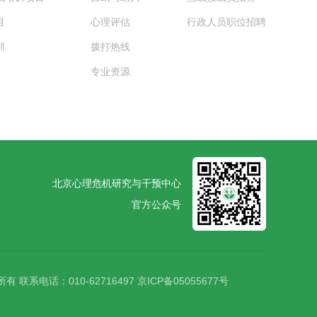
目
心理评估
行政人员职位招聘
训
拨打热线
专业资源
北京心理危机研究与干预中心
官方公众号
所有
联系电话：010-62716497
京ICP备05055677号