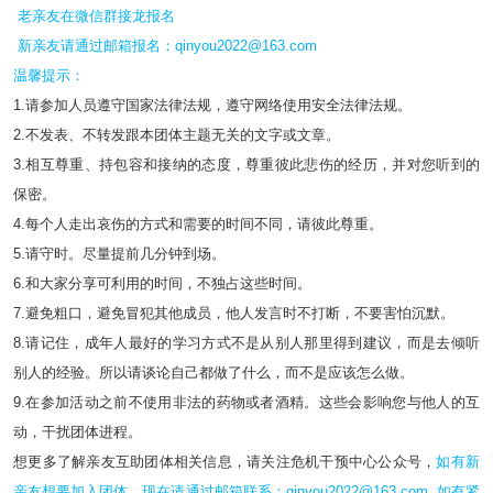
老亲友在微信群接龙报名
新亲友请通过邮箱报名：qinyou2022@163.com
温馨提示：
1.请参加人员遵守国家法律法规，遵守网络使用安全法律法规。
2.不发表、不转发跟本团体主题无关的文字或文章。
3.相互尊重、持包容和接纳的态度，尊重彼此悲伤的经历，并对您听到的
保密。
4.每个人走出哀伤的方式和需要的时间不同，请彼此尊重。
5.请守时。尽量提前几分钟到场。
6.和大家分享可利用的时间，不独占这些时间。
7.避免粗口，避免冒犯其他成员，他人发言时不打断，不要害怕沉默。
8.请记住，成年人最好的学习方式不是从别人那里得到建议，而是去倾听
别人的经验。所以请谈论自己都做了什么，而不是应该怎么做。
9.在参加活动之前不使用非法的药物或者酒精。这些会影响您与他人的互
动，干扰团体进程。
想更多了解亲友互助团体相关信息，请关注危机干预中心公众号，
如有新
亲友想要加入团体，现在请通过邮箱联系：qinyou2022@163.com ,如有紧