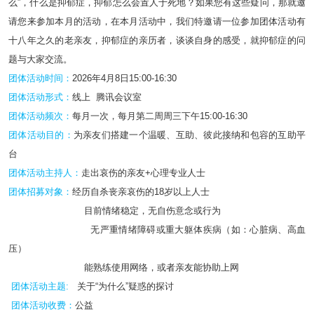
么”，什么是抑郁症，抑郁怎么会置人于死地？如果您有这些疑问，那就邀
请您来参加本月的活动，在本月活动中，我们特邀请一位参加团体活动有
十八年之久的老亲友，抑郁症的亲历者，谈谈自身的感受，就抑郁症的问
题与大家交流。
团体活动时间：
2026年4月8日15:00-16:30
团体活动形式：
线上 腾讯会议室
团体活动频次：
每月一次，每月第二周周三下午15:00-16:30
团体活动目的：
为亲友们搭建一个温暖、互助、彼此接纳和包容的互助平
台
团体活动主持人：
走出哀伤的亲友+心理专业人士
团体招募对象：
经历自杀丧亲哀伤的18岁以上人士
目前情绪稳定，无自伤意念或行为
无严重情绪障碍或重大躯体疾病（如：心脏病、高血
压）
能熟练使用网络，或者亲友能协助上网
团体活动主题:
关于“为什么”疑惑的探讨
团体活动收费：
公益