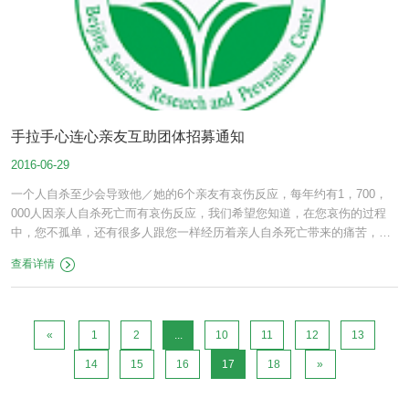
手拉手心连心亲友互助团体招募通知
2016-06-29
一个人自杀至少会导致他／她的6个亲友有哀伤反应，每年约有1，700，
000人因亲人自杀死亡而有哀伤反应，我们希望您知道，在您哀伤的过程
中，您不孤单，还有很多人跟您一样经历着亲人自杀死亡带来的痛苦，干
预中心每月最后一个周六免费组织一次亲友会，目的是为亲友搭建互助平
查看详情
台，通过交流，讨论或者专题讲座，让亲友可以获得彼此互助和情感支
持。
«
1
2
...
10
11
12
13
14
15
16
17
18
»